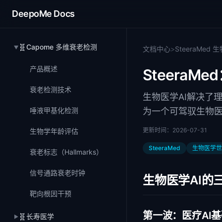
DeepoMe Docs
🧬
Capome 多维衰老检测
文档中心
>
SteeraMed
▶
产品概述
SteeraM
衰老检测技术
生物医学AI解决了
唾液甲基化检测
为一个可驾驭生物
更新时间：
2026-07-31
生物学年龄评估
SteeraMed
生物医学世
衰老标志（Hallmarks）
信号通路衰老时钟
生物医学AI的
靶向根因干预
第一波：医疗AI基础（M
🧬
长寿医学
▶