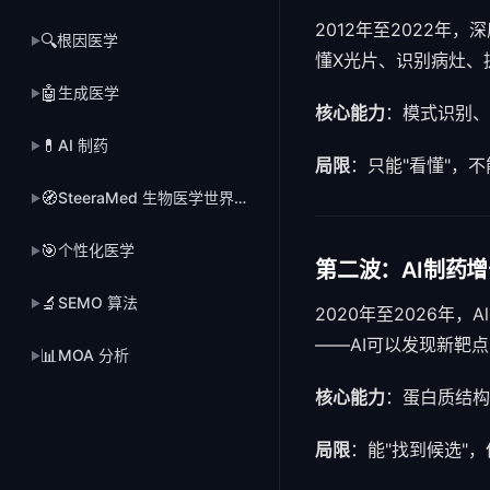
2012年至2022
🔍
根因医学
▶
懂X光片、识别病灶、
🤖
生成医学
▶
核心能力
：模式识别、
💊
AI 制药
▶
局限
：只能"看懂"，不
🧭
SteeraMed 生物医学世界模型
▶
🎯
个性化医学
▶
第二波：AI制药增长（A
🔬
SEMO 算法
▶
2020年至2026年
——AI可以发现新靶
📊
MOA 分析
▶
核心能力
：蛋白质结构
局限
：能"找到候选"