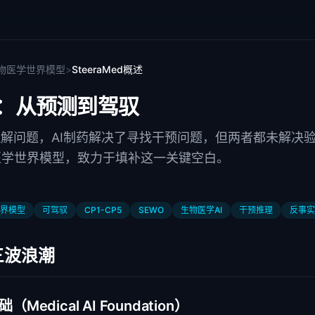
 生物医学世界模型
>
SteeraMed概述
ed：从预测到驾驭
理解问题，AI制药解决了寻找干预问题，但两者都未解决验证
医学世界模型，致力于填补这一关键空白。
界模型
可驾驭
CP1-CP5
SEWO
生物医学AI
干预推理
反事实
三波浪潮
edical AI Foundation）