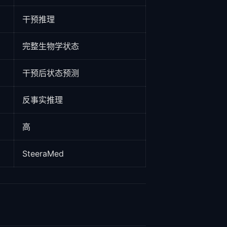
干预推理
完整生物学状态
干预后状态预测
反事实推理
高
SteeraMed