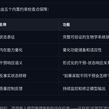
驾驭性由五个内置约束检查点保障：
名称
功能
状态表征
完整可验证的生物学系统
内在能力量化
量化功能储备和适应性
干预响应语义
形式化的干预-状态响应关
反事实状态转移
"如果采取不同干预会怎样
质量控制反馈
持续监控和修正模型输出
外部护栏，而是嵌入模型推理架构的内在约束——这就是"可驾驭"的