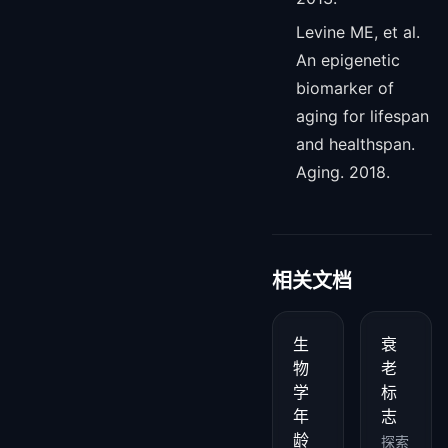
Levine ME, et al.
An epigenetic
biomarker of
aging for lifespan
and healthspan.
Aging. 2018.
相关文档
生
衰
物
老
学
标
年
志
龄
探索