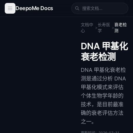
DeepoMe Docs
文档中
长寿医
衰老检
>
>
心
学
测
DNA 甲基化
衰老检测
DNA 甲基化衰老检
测是通过分析 DNA
甲基化模式来评估
个体生物学年龄的
技术，是目前最准
确的衰老评估方法
之一。
更新时间：
2026-07-31