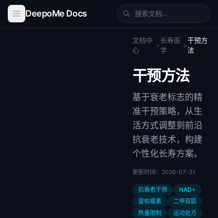
DeepoMe Docs
文档中
长寿医
干预方
>
>
心
学
法
干预方法
基于衰老标志的精
准干预策略，从生
活方式调整到前沿
抗衰老技术，构建
个性化长寿方案。
更新时间：
2026-07-31
抗衰老干预
NAD+
雷帕霉素
二甲双胍
热量限制
运动处方