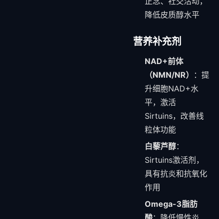
正念、社交活动，
降低皮质醇水平
营养补充剂
NAD+前体
（NMN/NR）
：提
升细胞NAD+水
平，激活
Sirtuins，改善线
粒体功能
白藜芦醇
：
Sirtuins激活剂，
具有抗炎和抗氧化
作用
Omega-3脂肪
酸
：降低慢性炎