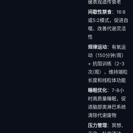
缓表观遗传衰老
间歇性禁食
：16:8
或5:2模式，促进自
噬、改善代谢灵活
性
规律运动
：有氧运
动（150分钟/周）
+ 抗阻训练（2-3
次/周），维持端粒
长度和线粒体功能
睡眠优化
：7-8小
时高质量睡眠，促
进脑部类淋巴系统
清除代谢废物
压力管理
：冥想、