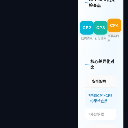
检查点
CP4
CP2
CP3
反事实约
结构约束
行为约束
束
核心差异化对
比
🛡️
安全架构
内置CP1-CP5
约束检查点
外部护栏