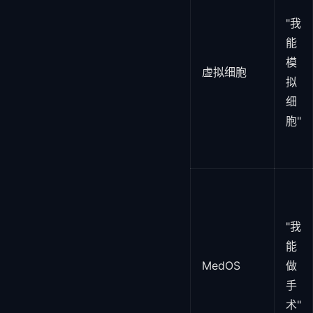
"我
能
模
虚拟细胞
拟
细
胞"
"我
能
MedOS
做
手
术"