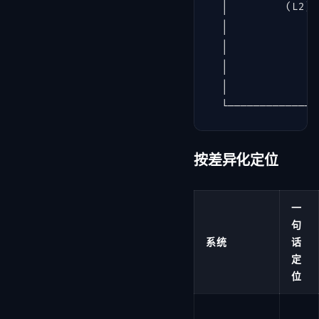
  │         (L2) 
  │

  │              
  │              
  │

按差异化定位
一
句
系统
话
定
位