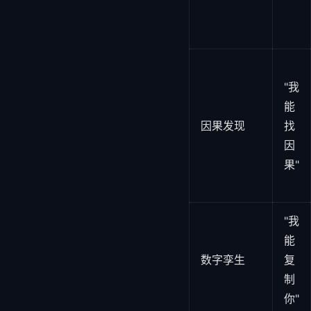
"我
能
因果发现
找
因
果"
"我
能
数字孪生
复
制
你"