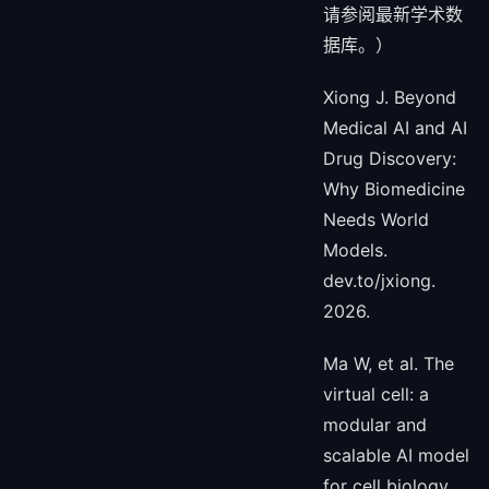
请参阅最新学术数
据库。）
Xiong J. Beyond
Medical AI and AI
Drug Discovery:
Why Biomedicine
Needs World
Models.
dev.to/jxiong.
2026.
Ma W, et al. The
virtual cell: a
modular and
scalable AI model
for cell biology.