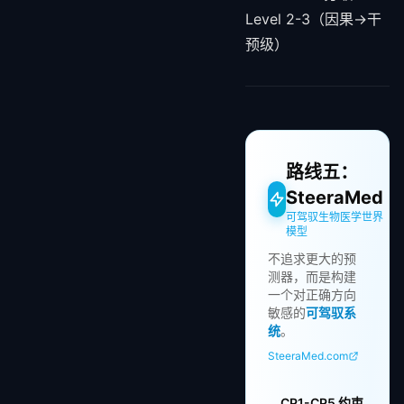
Level 2-3（因果→干
预级）
路线五：
SteeraMed
可驾驭生物医学世界
模型
不追求更大的预
测器，而是构建
一个对正确方向
敏感的
可驾驭系
统
。
SteeraMed.com
CP1-CP5 约束