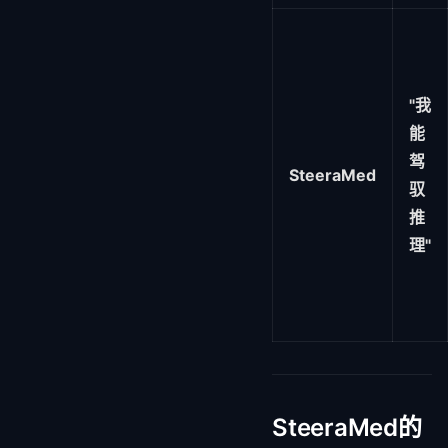
"我
能
驾
SteeraMed
驭
推
理"
SteeraMed的