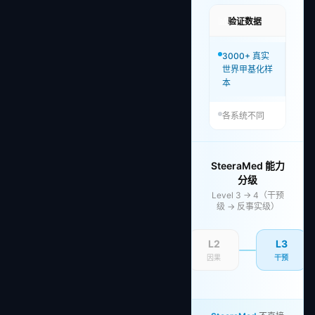
📊
验证数据
3000+ 真实
世界甲基化样
本
各系统不同
SteeraMed 能力
分级
Level 3 → 4（干预
级 → 反事实级）
L2
L3
因果
干预