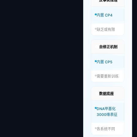
反事实推理
内置 CP4
缺乏或有限
🔄
自修正机制
内置 CP5
需要重新训练
🧬
数据底座
DNA甲基化
3000维表征
各系统不同