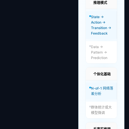
🧠
推理模式
State →
Action →
Transition →
Feedback
Data →
Pattern →
Prediction
🎯
个体化基础
N-of-1 网络落
差分析
群体统计或大
模型微调
🔬