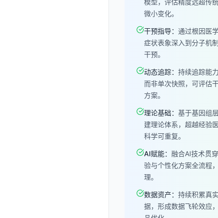
模型，评估精度远超传
微小变化。
干预指导
：
通过根因医
症状表象深入到分子机
干预。
动态追踪
：
持续追踪能
而非单次快照，可评估
方案。
理论基础
：
基于基因组
建理论体系，超越经验
科学可重复。
AI赋能
：
融合AI技术贯
验与个性化方案全流程
理。
数据资产
：
持续积累真
据，形成数据飞轮效应
品优化。