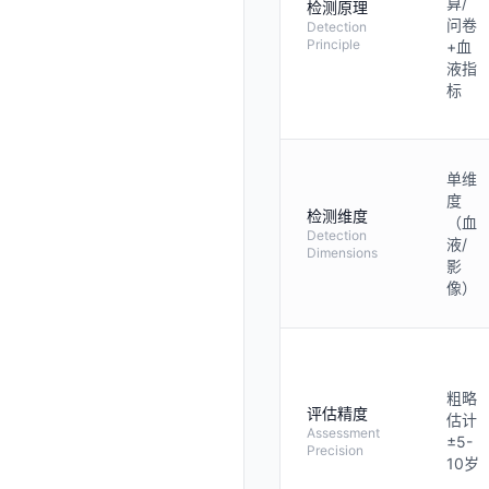
算/
检测原理
问卷
Detection
Principle
+血
液指
标
单维
度
检测维度
（血
Detection
液/
Dimensions
影
像）
粗略
评估精度
估计
Assessment
±5-
Precision
10岁