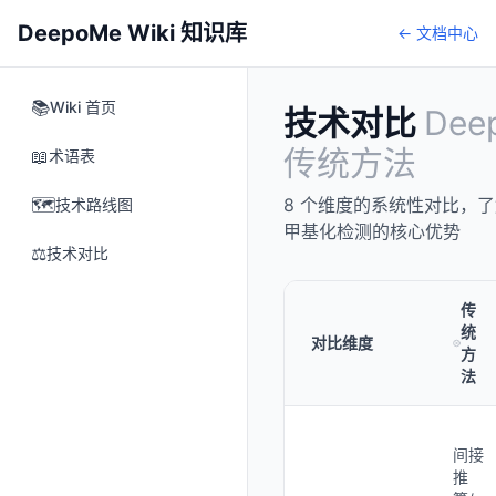
DeepoMe Wiki 知识库
← 文档中心
📚
Wiki 首页
技术对比
Dee
传统方法
📖
术语表
🗺️
8
个维度的系统性对比，了解 
技术路线图
甲基化检测的核心优势
⚖️
技术对比
传
统
对比维度
方
法
间接
推