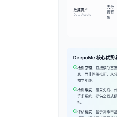
无数
数据资产
据积
Data Assets
累
DeepoMe 核心优势
检测原理
：
直接读取基
息，而非间接推断，从
物学年龄。
检测维度
：
覆盖免疫、
等多系统，提供全景式
标。
评估精度
：
基于高维甲