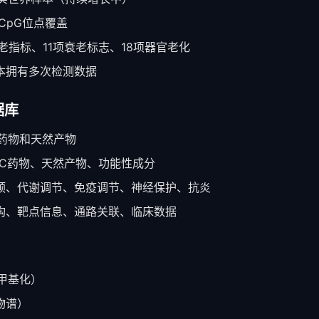
 CpG位点覆盖
老指标、11项衰老标志、18项器官老化
本拥有多次检测数据
据库
+药物和天然产物
TC药物、天然产物、功能性成分
预、代谢调节、免疫调节、神经保护、抗炎
构、靶点信息、通路关联、临床数据
甲基化）
物谱）