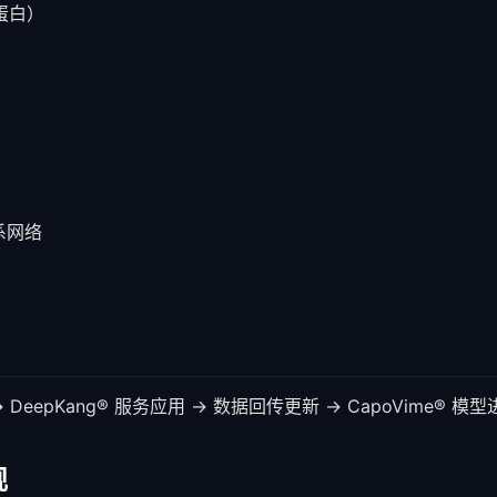
蛋白）
系网络
→ DeepKang® 服务应用 → 数据回传更新 → CapoVime®
规