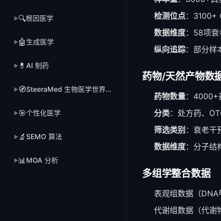
检测位点
：3100+
🔍
根因医学
▶
数据维度
：58项衰
🤖
生成医学
▶
纵向追踪
：部分样
💊
AI 制药
▶
药物/天然产物数
🧭
SteeraMed 生物医学世界模型
▶
药物数量
：4000
🎯
分类
：处方药、O
个性化医学
▶
筛选类别
：衰老干
🔬
SEMO 算法
▶
数据维度
：分子结
📊
MOA 分析
▶
多组学整合数据
表观组数据（DNA
代谢组数据（代谢