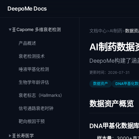
DeepoMe Docs
🧬
Capome 多维衰老检测
文档中心
>
AI制药
>
数据资
▶
产品概述
AI制药数据
衰老检测技术
DeepoMe构建
唾液甲基化检测
更新时间：
2026-07-31
生物学年龄评估
数据资产
DNA甲基化
衰老标志（Hallmarks）
数据资产概览
信号通路衰老时钟
靶向根因干预
DNA甲基化数据
🧬
长寿医学
▶
样本量
：3000+