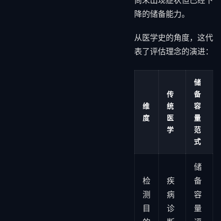
尚未出现症状但已经下
降的储备能力。
从医学史的角度，这代
表了评估理念的演进：
储
传
备
维
统
容
度
医
量
学
范
式
储
检
疾
备
测
病
容
目
诊
量