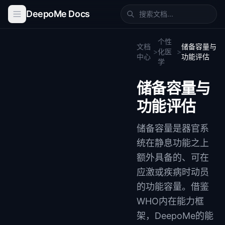
DeepoMe Docs
个性
文档
储备容量与
>
化医
>
中心
功能评估
学
储备容量与
功能评估
储备容量是器官系
统在静息功能之上
额外具备的、可在
应激或疾病时动员
的功能容量。借鉴
WHO内在能力框
架，DeepoMe的能