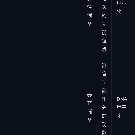
甲基
性
关
化
储
的
备
功
能
位
点
器
官
功
能
器
相
DNA
官
关
甲基
储
的
化
备
功
能