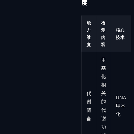
度
能
检
力
测
核心
维
内
技术
度
容
甲
基
化
相
代
关
DNA
谢
的
甲基
储
代
化
备
谢
功