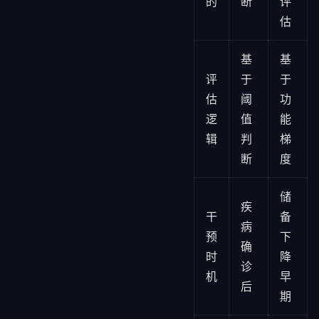
的
断
评
估
基
基
评
于
于
估
阈
功
逻
值
能
辑
判
梯
断
度
储
疾
干
备
病
预
下
确
时
降
诊
机
早
后
期