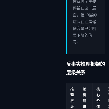
传统医学主要
停留在这一层
面，但L3层的
症状往往是储
备容量已经明
显下降的信
号。
反事实推理框架的
层级关系
推
检
核
理
测
心
层
精
价
级
度
值