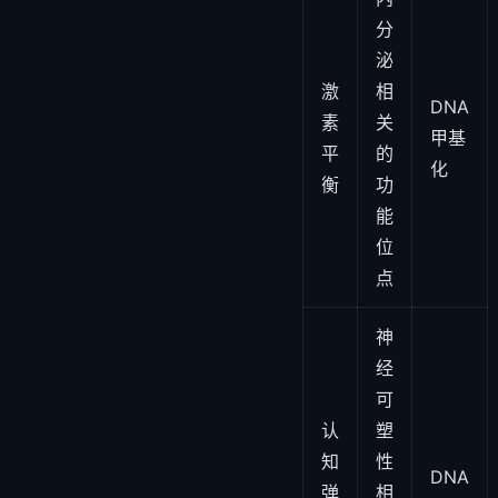
分
泌
激
相
DNA
素
关
甲基
平
的
化
衡
功
能
位
点
神
经
可
认
塑
知
性
DNA
弹
相