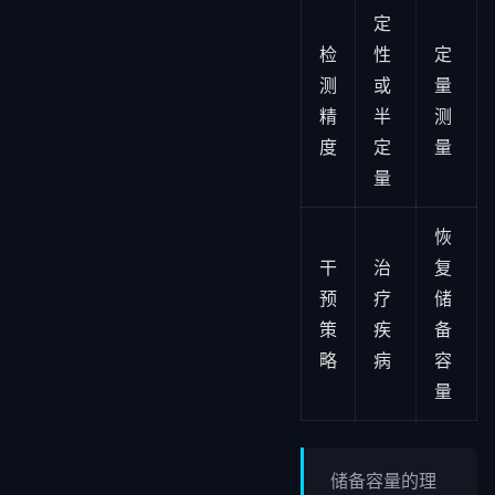
定
检
性
定
测
或
量
精
半
测
度
定
量
量
恢
干
治
复
预
疗
储
策
疾
备
略
病
容
量
储备容量的理