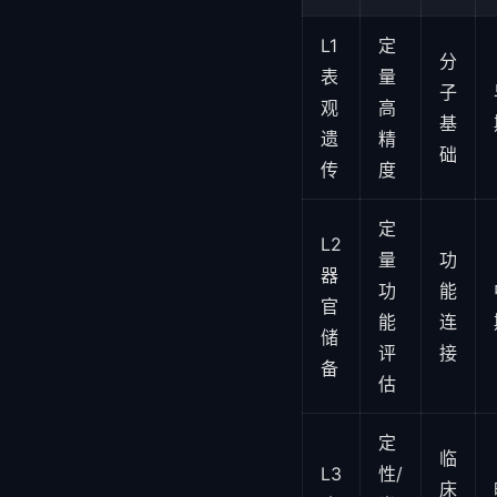
L1
定
分
表
量
子
观
高
基
遗
精
础
传
度
定
L2
量
功
器
功
能
官
能
连
储
评
接
备
估
定
临
L3
性/
床