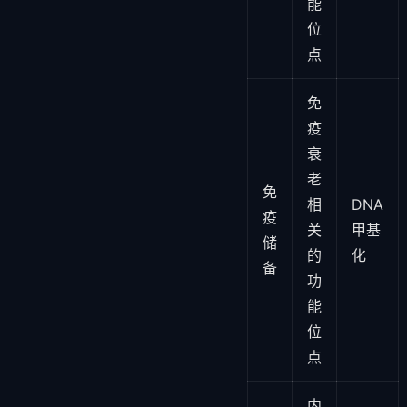
能
位
点
免
疫
衰
老
免
相
DNA
疫
关
甲基
储
的
化
备
功
能
位
点
内