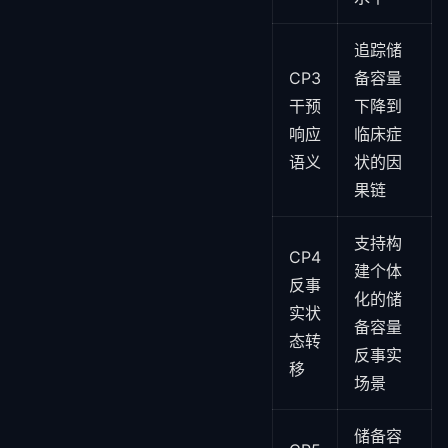
追踪储
CP3
备容量
干预
下降到
响应
临床症
语义
状的因
果链
支持构
CP4
建个体
反事
化的储
实状
备容量
态转
反事实
移
场景
储备容