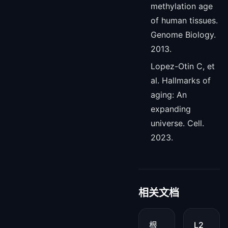
methylation age
of human tissues.
Genome Biology.
2013.
Lopez-Otin C, et
al. Hallmarks of
aging: An
expanding
universe. Cell.
2023.
相关文档
根
L2