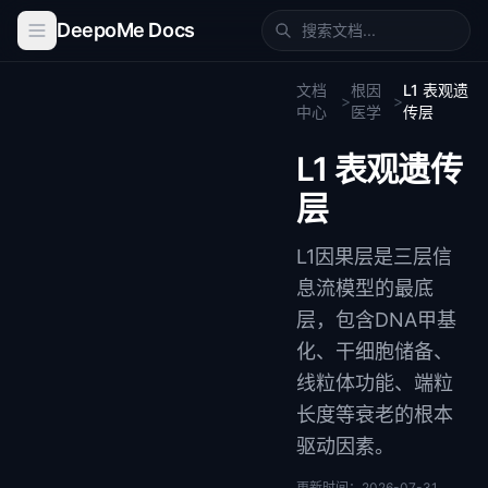
DeepoMe Docs
文档
根因
L1 表观遗
>
>
中心
医学
传层
L1 表观遗传
层
L1因果层是三层信
息流模型的最底
层，包含DNA甲基
化、干细胞储备、
线粒体功能、端粒
长度等衰老的根本
驱动因素。
更新时间：
2026-07-31