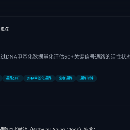
路追踪
过DNA甲基化数据量化评估50+关键信号通路的活性状
通路分析
DNA甲基化通路
衰老通路
通路时钟
通路衰老时钟（Pathway Aging Clock）技术：