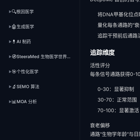
🔍
根因医学
▶
将DNA甲基化位
量化每条通路的"衰
🤖
生成医学
▶
追踪干预前后通路
💊
AI 制药
▶
追踪维度
🧭
SteeraMed 生物医学世界模型
▶
活性评分
🎯
个性化医学
▶
每条信号通路获得0-1
🔬
SEMO 算法
▶
0-30：显著抑制
30-70：正常范围
📊
MOA 分析
▶
70-100：显著激活
衰老偏移
通路"生物学年龄"与