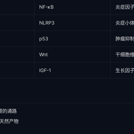
NF-κB
炎症因
NLRP3
炎症小
p53
肿瘤抑
Wnt
干细胞
IGF-1
生长因
预的通路
/天然产物