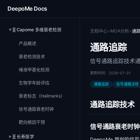
DeepoMe Docs
🧬
Capome 多维衰老检测
文档中心
>
MOA分析
>
通
▶
产品概述
通路追踪
衰老检测技术
信号通路追踪技术通
唾液甲基化检测
更新时间：
2026-07-31
生物学年龄评估
通路追踪
信号通路活性
衰老标志（Hallmarks）
通路追踪技术
信号通路衰老时钟
靶向根因干预
信号通路衰老时钟
🧬
长寿医学
▶
DeepoMe 首创的信号