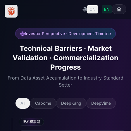
|
CN
EN
Investor Perspective · Development Timeline
Technical Barriers · Market
Validation · Commercialization
Progress
From Data Asset Accumulation to Industry Standard
Setter
All
Capome
DeepKang
DeepVime
技术积累期