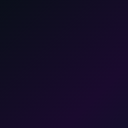
战略规划方案 2026
返
回
1
/
DeepoMe
首
13
页
集团战略布局
1+3+N 架构
数据资产池