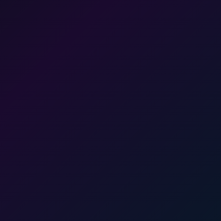
资本运作
按 → 或 滑动翻页
F 全屏
Home 返回封面